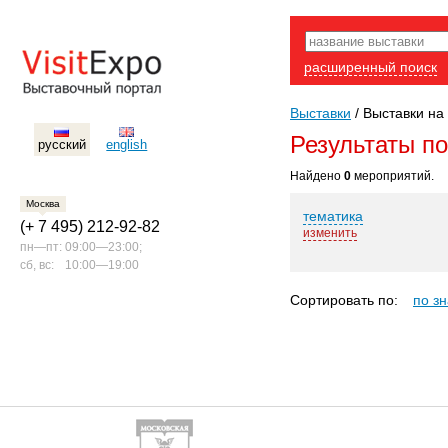
расширенный поиск
Выставки
/
Выставки на 
Результаты п
русский
english
Найдено
0
мероприятий.
Москва
тематика
(+ 7 495) 212-92-82
изменить
пн—пт:
09:00—23:00;
сб, вс:
10:00—19:00
Сортировать по:
по з