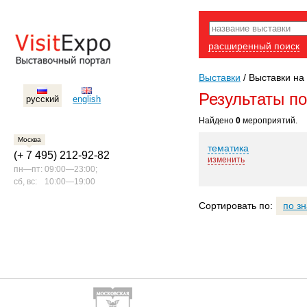
расширенный поиск
Выставки
/
Выставки на 
Результаты п
русский
english
Найдено
0
мероприятий.
Москва
тематика
(+ 7 495) 212-92-82
изменить
пн—пт:
09:00—23:00;
сб, вс:
10:00—19:00
Сортировать по:
по з