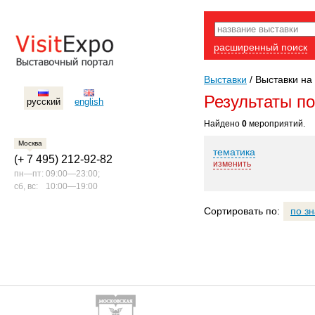
расширенный поиск
Выставки
/
Выставки на 
Результаты п
русский
english
Найдено
0
мероприятий.
Москва
тематика
(+ 7 495) 212-92-82
изменить
пн—пт:
09:00—23:00;
сб, вс:
10:00—19:00
Сортировать по:
по з