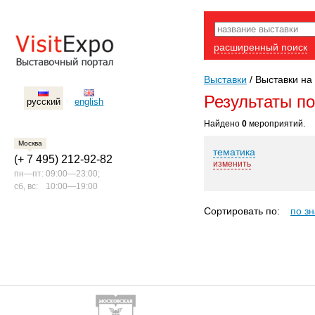
расширенный поиск
Выставки
/
Выставки на 
Результаты п
русский
english
Найдено
0
мероприятий.
Москва
тематика
(+ 7 495) 212-92-82
изменить
пн—пт:
09:00—23:00;
сб, вс:
10:00—19:00
Сортировать по:
по з