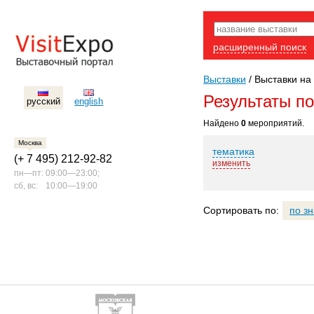
расширенный поиск
Выставки
/
Выставки на 
Результаты п
русский
english
Найдено
0
мероприятий.
Москва
тематика
(+ 7 495) 212-92-82
изменить
пн—пт:
09:00—23:00;
сб, вс:
10:00—19:00
Сортировать по:
по з