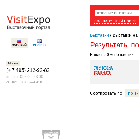
расширенный поиск
Выставки
/
Выставки на 
Результаты п
русский
english
Найдено
0
мероприятий.
Москва
тематика
(+ 7 495) 212-92-82
изменить
пн—пт:
09:00—23:00;
сб, вс:
10:00—19:00
Сортировать по:
по з