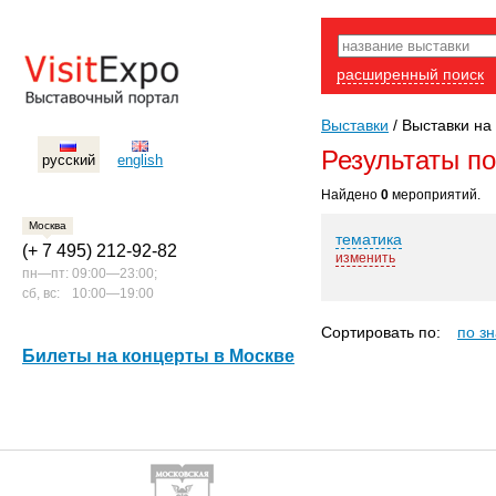
расширенный поиск
Выставки
/
Выставки на 
Результаты п
русский
english
Найдено
0
мероприятий.
Москва
тематика
(+ 7 495) 212-92-82
изменить
пн—пт:
09:00—23:00;
сб, вс:
10:00—19:00
Сортировать по:
по з
Билеты на концерты в Москве