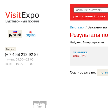
расширенный поиск
Выставки
/
Выставки на 
Результаты п
русский
english
Найдено
0
мероприятий.
Москва
тематика
(+ 7 495) 212-92-82
изменить
пн—пт:
09:00—23:00;
сб, вс:
10:00—19:00
Сортировать по:
по з