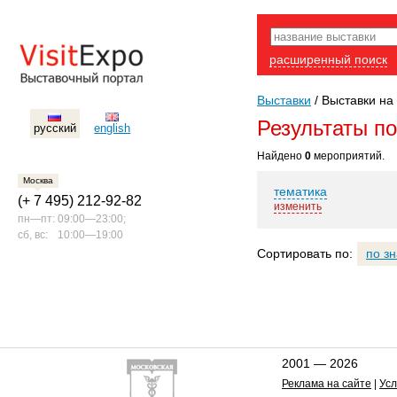
расширенный поиск
Выставки
/
Выставки на 
Результаты п
русский
english
Найдено
0
мероприятий.
Москва
тематика
(+ 7 495) 212-92-82
изменить
пн—пт:
09:00—23:00;
сб, вс:
10:00—19:00
Сортировать по:
по з
2001 — 2026
Реклама на сайте
|
Усл