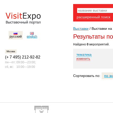
расширенный поиск
Выставки
/
Выставки на 
Результаты п
русский
english
Найдено
0
мероприятий.
Москва
тематика
(+ 7 495) 212-92-82
изменить
пн—пт:
09:00—23:00;
сб, вс:
10:00—19:00
Сортировать по:
по з