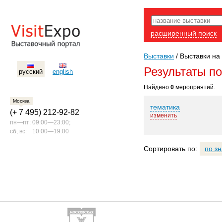
расширенный поиск
Выставки
/
Выставки на 
Результаты п
русский
english
Найдено
0
мероприятий.
Москва
тематика
(+ 7 495) 212-92-82
изменить
пн—пт:
09:00—23:00;
сб, вс:
10:00—19:00
Сортировать по:
по з