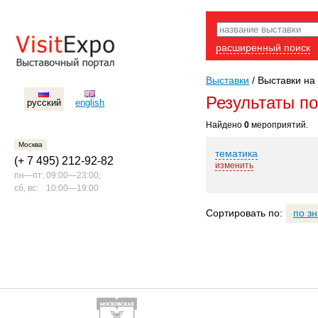
расширенный поиск
Выставки
/
Выставки на 
Результаты п
русский
english
Найдено
0
мероприятий.
Москва
тематика
(+ 7 495) 212-92-82
изменить
пн—пт:
09:00—23:00;
сб, вс:
10:00—19:00
Сортировать по:
по з