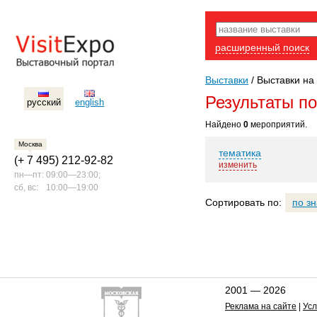
расширенный поиск
Выставки
/
Выставки на 
Результаты п
русский
english
Найдено
0
мероприятий.
Москва
тематика
(+ 7 495) 212-92-82
изменить
пн—пт:
09:00—23:00;
сб, вс:
10:00—19:00
Сортировать по:
по з
2001 — 2026
Реклама на сайте
|
Усл