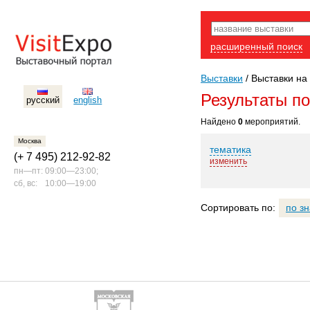
расширенный поиск
Выставки
/
Выставки на 
Результаты п
русский
english
Найдено
0
мероприятий.
Москва
тематика
(+ 7 495) 212-92-82
изменить
пн—пт:
09:00—23:00;
сб, вс:
10:00—19:00
Сортировать по:
по з