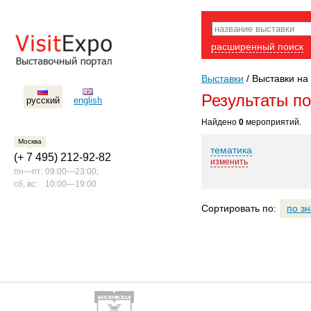
расширенный поиск
Выставки
/
Выставки на 
Результаты п
русский
english
Найдено
0
мероприятий.
Москва
тематика
(+ 7 495) 212-92-82
изменить
пн—пт:
09:00—23:00;
сб, вс:
10:00—19:00
Сортировать по:
по з