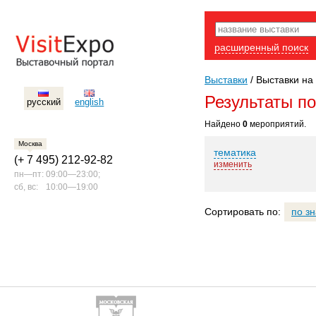
расширенный поиск
Выставки
/
Выставки на
Результаты п
русский
english
Найдено
0
мероприятий.
Москва
тематика
(+ 7 495) 212-92-82
изменить
пн—пт:
09:00—23:00;
сб, вс:
10:00—19:00
Сортировать по:
по з