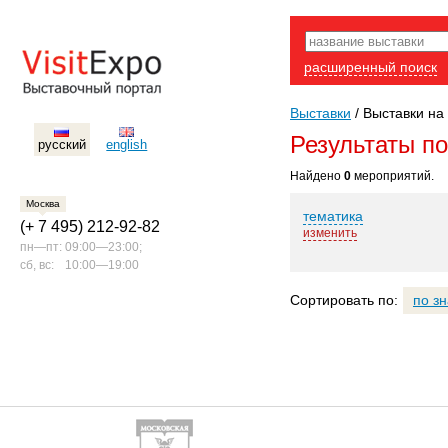
расширенный поиск
Выставки
/
Выставки на
Результаты п
русский
english
Найдено
0
мероприятий.
Москва
тематика
(+ 7 495) 212-92-82
изменить
пн—пт:
09:00—23:00;
сб, вс:
10:00—19:00
Сортировать по:
по з