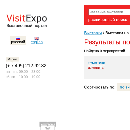
расширенный поиск
Выставки
/
Выставки на 
Результаты п
русский
english
Найдено
0
мероприятий.
Москва
тематика
(+ 7 495) 212-92-82
изменить
пн—пт:
09:00—23:00;
сб, вс:
10:00—19:00
Сортировать по:
по з