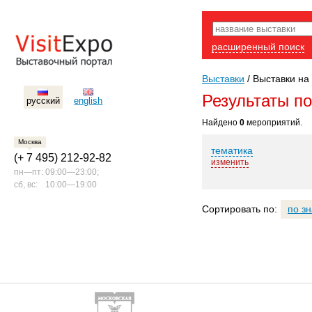
расширенный поиск
Выставки
/
Выставки на
Результаты п
русский
english
Найдено
0
мероприятий.
Москва
тематика
(+ 7 495) 212-92-82
изменить
пн—пт:
09:00—23:00;
сб, вс:
10:00—19:00
Сортировать по:
по з