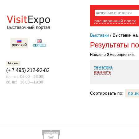
расширенный поиск
Выставки
/
Выставки на
Результаты п
русский
english
Найдено
0
мероприятий.
Москва
тематика
(+ 7 495) 212-92-82
изменить
пн—пт:
09:00—23:00;
сб, вс:
10:00—19:00
Сортировать по:
по з