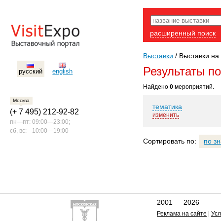
расширенный поиск
Выставки
/
Выставки на
Результаты п
русский
english
Найдено
0
мероприятий.
Москва
тематика
(+ 7 495) 212-92-82
изменить
пн—пт:
09:00—23:00;
сб, вс:
10:00—19:00
Сортировать по:
по з
2001 — 2026
Реклама на сайте
|
Усл