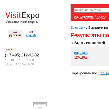
расширенный поиск
Выставки
/
Выставки на
Результаты п
русский
english
Найдено
0
мероприятий.
Москва
тематика
(+ 7 495) 212-92-82
изменить
пн—пт:
09:00—23:00;
сб, вс:
10:00—19:00
Сортировать по:
по з