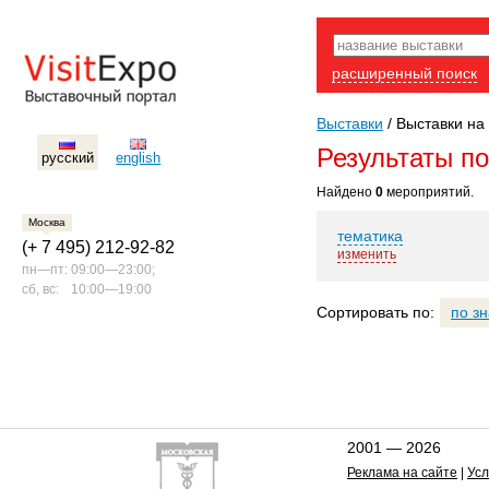
расширенный поиск
Выставки
/
Выставки на 
Результаты п
русский
english
Найдено
0
мероприятий.
Москва
тематика
(+ 7 495) 212-92-82
изменить
пн—пт:
09:00—23:00;
сб, вс:
10:00—19:00
Сортировать по:
по з
2001 — 2026
Реклама на сайте
|
Усл