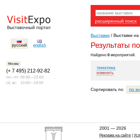
расширенный поиск
Выставки
/
Выставки на 
Результаты п
русский
english
Найдено
0
мероприятий.
Москва
тематика
(+ 7 495) 212-92-82
изменить
пн—пт:
09:00—23:00;
сб, вс:
10:00—19:00
Сортировать по:
по з
2001 — 2026
Реклама на сайте
|
Усл