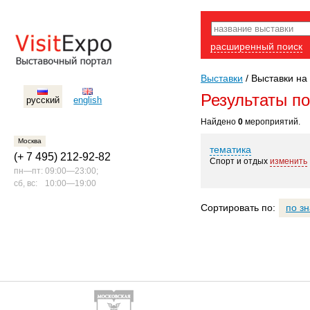
расширенный поиск
Выставки
/
Выставки на 
Результаты п
русский
english
Найдено
0
мероприятий.
Москва
тематика
(+ 7 495) 212-92-82
Спорт и отдых
изменить
пн—пт:
09:00—23:00;
сб, вс:
10:00—19:00
Сортировать по:
по з