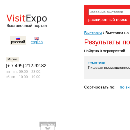
расширенный поиск
Выставки
/
Выставки на 
Результаты п
русский
english
Найдено
0
мероприятий.
Москва
тематика
(+ 7 495) 212-92-82
Пищевая промышленнос
пн—пт:
09:00—23:00;
сб, вс:
10:00—19:00
Сортировать по:
по з