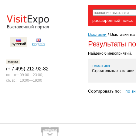
расширенный поиск
Выставки
/
Выставки на 
Результаты п
русский
english
Найдено
0
мероприятий.
Москва
тематика
(+ 7 495) 212-92-82
Строительные выставки, д
пн—пт:
09:00—23:00;
сб, вс:
10:00—19:00
Сортировать по:
по з