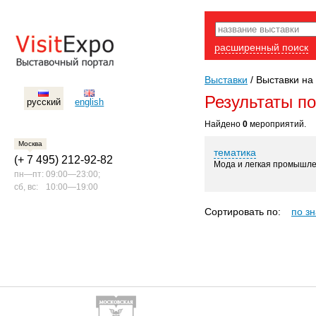
расширенный поиск
Выставки
/
Выставки на 
Результаты п
русский
english
Найдено
0
мероприятий.
Москва
тематика
(+ 7 495) 212-92-82
Мода и легкая промышл
пн—пт:
09:00—23:00;
сб, вс:
10:00—19:00
Сортировать по:
по з