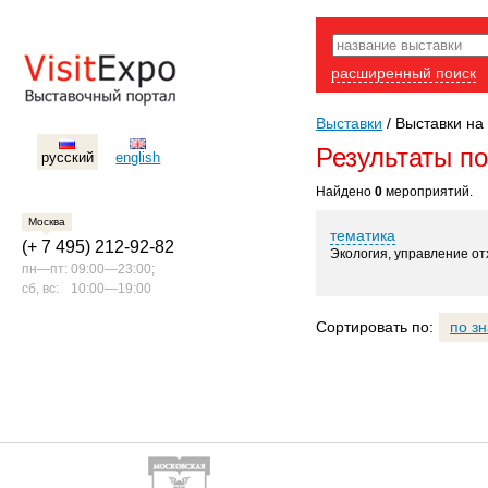
расширенный поиск
Выставки
/
Выставки на 
Результаты п
русский
english
Найдено
0
мероприятий.
Москва
тематика
(+ 7 495) 212-92-82
Экология, управление о
пн—пт:
09:00—23:00;
сб, вс:
10:00—19:00
Сортировать по:
по з