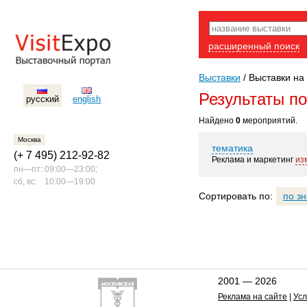
расширенный поиск
Выставки
/
Выставки на 
Результаты п
русский
english
Найдено
0
мероприятий.
Москва
тематика
(+ 7 495) 212-92-82
Реклама и маркетинг
из
пн—пт:
09:00—23:00;
сб, вс:
10:00—19:00
Сортировать по:
по з
2001 — 2026
Реклама на сайте
|
Усл