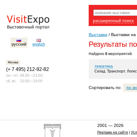
расширенный поиск
Выставки
/
Выставки на 
Результаты п
русский
english
Найдено
0
мероприятий.
Москва
тематика
(+ 7 495) 212-92-82
Склад. Транспорт. Логис
пн—пт:
09:00—23:00;
сб, вс:
10:00—19:00
Сортировать по:
по з
2001 — 2026
Реклама на сайте
|
Усл