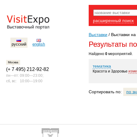
расширенный поиск
Выставки
/
Выставки на 
Результаты п
русский
english
Найдено
0
мероприятий.
Москва
тематика
(+ 7 495) 212-92-82
Красота и Здоровье
изме
пн—пт:
09:00—23:00;
сб, вс:
10:00—19:00
Сортировать по:
по з