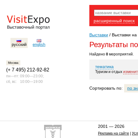
расширенный поиск
Выставки
/
Выставки на 
Результаты п
русский
english
Найдено
0
мероприятий.
Москва
тематика
(+ 7 495) 212-92-82
Туризм и отдых
изменит
пн—пт:
09:00—23:00;
сб, вс:
10:00—19:00
Сортировать по:
по з
2001 — 2026
Реклама на сайте
|
Усл