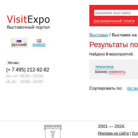
расширенный поиск
Выставки
/
Выставки на 
Результаты п
русский
english
Найдено
0
мероприятий.
Москва
тематика
(+ 7 495) 212-92-82
Бизнес
изменить
пн—пт:
09:00—23:00;
сб, вс:
10:00—19:00
Сортировать по:
по з
2001 — 2026
Реклама на сайте
|
Усл