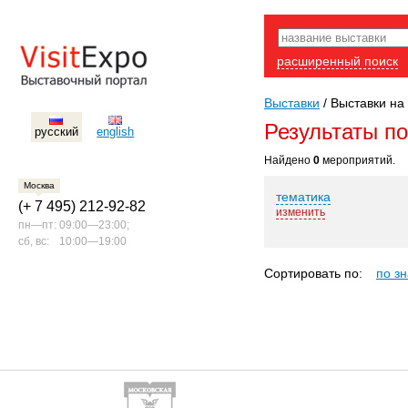
расширенный поиск
Выставки
/
Выставки на 
Результаты п
русский
english
Найдено
0
мероприятий.
Москва
тематика
(+ 7 495) 212-92-82
изменить
пн—пт:
09:00—23:00;
сб, вс:
10:00—19:00
Сортировать по:
по з