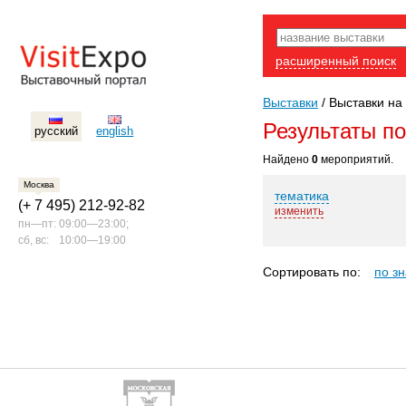
расширенный поиск
Выставки
/
Выставки на 
Результаты п
русский
english
Найдено
0
мероприятий.
Москва
тематика
(+ 7 495) 212-92-82
изменить
пн—пт:
09:00—23:00;
сб, вс:
10:00—19:00
Сортировать по:
по з