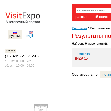
расширенный поиск
Выставки
/
Выставки на 
Результаты п
русский
english
Найдено
0
мероприятий.
Москва
тематика
(+ 7 495) 212-92-82
изменить
пн—пт:
09:00—23:00;
сб, вс:
10:00—19:00
Сортировать по:
по з