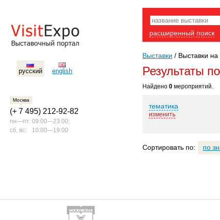
расширенный поиск
Выставки
/
Выставки на
Результаты п
русский
english
Найдено
0
мероприятий.
Москва
тематика
(+ 7 495) 212-92-82
изменить
пн—пт:
09:00—23:00;
сб, вс:
10:00—19:00
Сортировать по:
по з