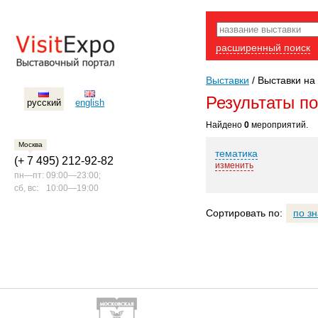
расширенный поиск
Выставки
/
Выставки на
Результаты п
русский
english
Найдено
0
мероприятий.
Москва
тематика
(+ 7 495) 212-92-82
изменить
пн—пт:
09:00—23:00;
сб, вс:
10:00—19:00
Сортировать по:
по з