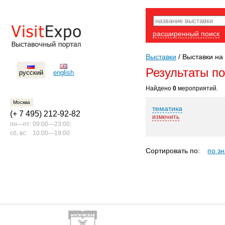
расширенный поиск
Выставки
/
Выставки на 
Результаты п
русский
english
Найдено
0
мероприятий.
Москва
тематика
(+ 7 495) 212-92-82
изменить
пн—пт:
09:00—23:00;
сб, вс:
10:00—19:00
Сортировать по:
по з