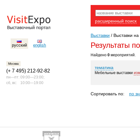
расширенный поиск
Выставки
/
Выставки на 
Результаты п
русский
english
Найдено
0
мероприятий.
Москва
тематика
(+ 7 495) 212-92-82
Мебельные выставки
из
пн—пт:
09:00—23:00;
сб, вс:
10:00—19:00
Сортировать по:
по з