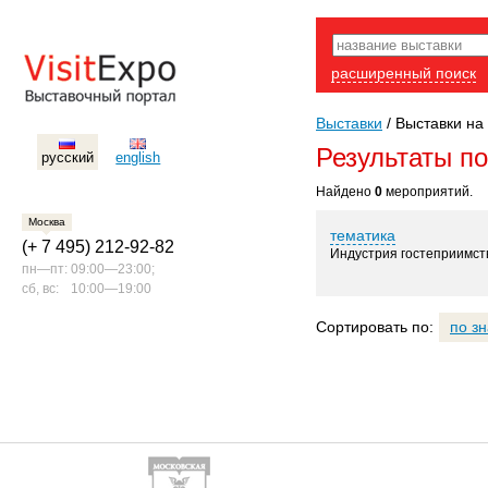
расширенный поиск
Выставки
/
Выставки на 
Результаты п
русский
english
Найдено
0
мероприятий.
Москва
тематика
(+ 7 495) 212-92-82
Индустрия гостеприимст
пн—пт:
09:00—23:00;
сб, вс:
10:00—19:00
Сортировать по:
по з