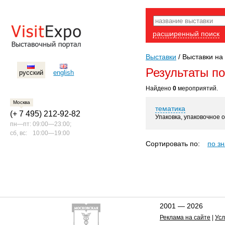
расширенный поиск
Выставки
/
Выставки на 
Результаты п
русский
english
Найдено
0
мероприятий.
Москва
тематика
(+ 7 495) 212-92-82
Упаковка, упаковочное 
пн—пт:
09:00—23:00;
сб, вс:
10:00—19:00
Сортировать по:
по з
2001 — 2026
Реклама на сайте
|
Усл