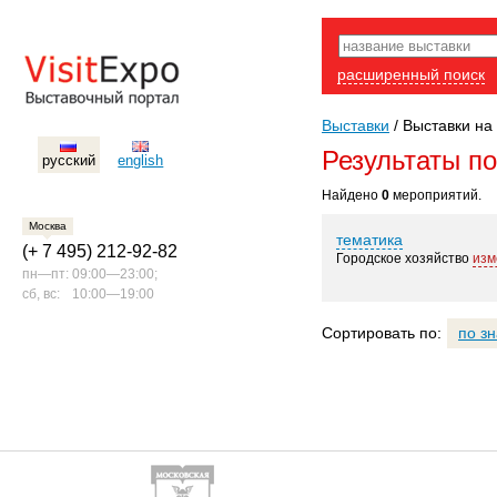
расширенный поиск
Выставки
/
Выставки на 
Результаты п
русский
english
Найдено
0
мероприятий.
Москва
тематика
(+ 7 495) 212-92-82
Городское хозяйство
изм
пн—пт:
09:00—23:00;
сб, вс:
10:00—19:00
Сортировать по:
по з