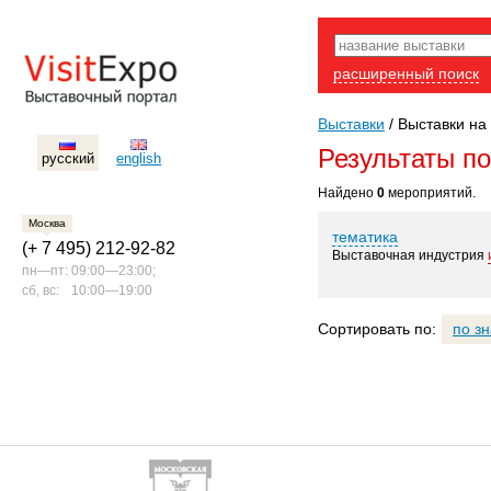
расширенный поиск
Выставки
/
Выставки на 
Результаты п
русский
english
Найдено
0
мероприятий.
Москва
тематика
(+ 7 495) 212-92-82
Выставочная индустрия
пн—пт:
09:00—23:00;
сб, вс:
10:00—19:00
Сортировать по:
по з