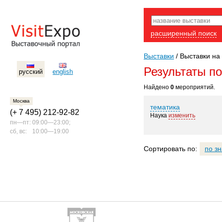
расширенный поиск
Выставки
/
Выставки на 
Результаты п
русский
english
Найдено
0
мероприятий.
Москва
тематика
(+ 7 495) 212-92-82
Наука
изменить
пн—пт:
09:00—23:00;
сб, вс:
10:00—19:00
Сортировать по:
по з