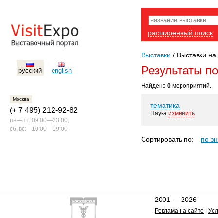
расширенный поиск
Выставки
/
Выставки на 
Результаты п
русский
english
Найдено
0
мероприятий.
Москва
тематика
(+ 7 495) 212-92-82
Наука
изменить
пн—пт:
09:00—23:00;
сб, вс:
10:00—19:00
Сортировать по:
по з
2001 — 2026
Реклама на сайте
|
Усл