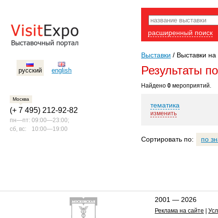
расширенный поиск
Выставки
/
Выставки на 
Результаты п
русский
english
Найдено
0
мероприятий.
Москва
тематика
(+ 7 495) 212-92-82
изменить
пн—пт:
09:00—23:00;
сб, вс:
10:00—19:00
Сортировать по:
по з
2001 — 2026
Реклама на сайте
|
Усл