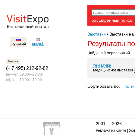
расширенный поиск
Выставки
/
Выставки на 
Результаты п
русский
english
Найдено
0
мероприятий.
Москва
тематика
(+ 7 495) 212-92-82
Медицинские выставки
пн—пт:
09:00—23:00;
сб, вс:
10:00—19:00
Сортировать по:
по з
2001 — 2026
Реклама на сайте
|
Усл