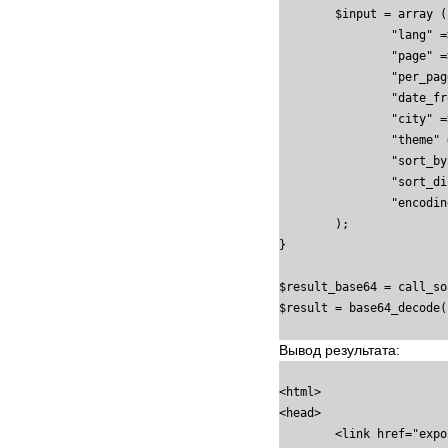
	$input = array (

		"lang" => "rus",

		"page" => isset($_GET["page"]) ? $_GET["page"] : 1,

		"per_page" => 20,

		"date_from" => "-5 month",

		"city" => "Москва, Санкт-петербург",

		"theme" => "579,636,637,233,170",

		"sort_by" => "date",

		"sort_dir" => "DESC",

		"encoding" => "utf-8",

	);

}

$result_base64 = call_so
$result = base64_decode(
Вывод результата:
<html>

<head>

	<link href="expo.css" type="text/css" rel="stylesheet" />
