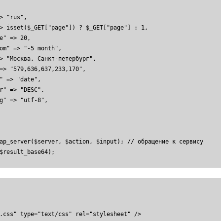
ap_server($server, $action, $input); // обращение к сервису

$result_base64);
