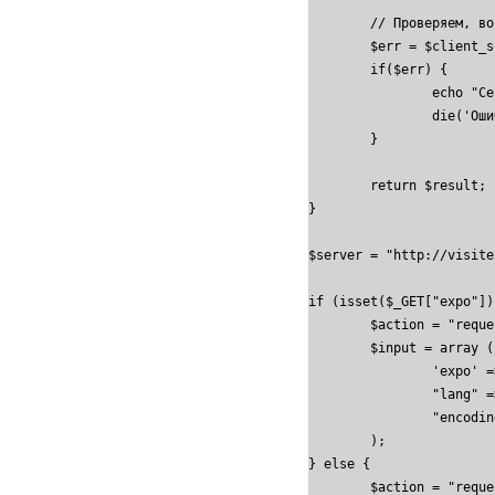
	// Проверяем, возникла ли ошибка

	$err = $client_soap->getError();

	if($err) {

		echo "Сервис временно не доступен";

		die('Ошибка: '.$err;); // Можно вызвать собственный обработчик ошибок

	}

	return $result;

}

$server = "http://visite
if (isset($_GET["expo"]))
	$action = "request_expo";

	$input = array (

		'expo' => $_GET["expo"],

		"lang" => "rus",

		"encoding" => "utf-8",

	);

} else {

	$action = "request_expo_list";
