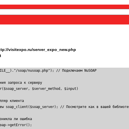
ttp://visitexpo.ru/server_expo_new.php
t
ILE__)."/soap/nusoap.php"); // Подключаем NuSOAP

ния запроса к серверу

r($soap_server, $server_method, $input)
