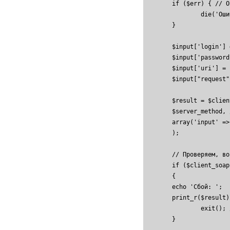
	if ($err) { // Отображаем ошибку

		die('Ошибка: '.$err); // Можно вызвать собственный обработчик ошибок

	}

	$input['login'] = "_____ВАШ ЛОГИН______";

	$input['password'] = "_______ВАШ ПАРОЛЬ_______";

	$input['uri'] = $_SERVER['REQUEST_URI'];

	$input["request"] = $_REQUEST;

	$result = $client_soap->call(

    	$server_method, // название метода

    	array('input' => $input)

	);

	// Проверяем, возник ли сбой

	if ($client_soap->fault)

	{

    	echo 'Сбой: ';

    	print_r($result);

		exit(); // Можно вызвать собственный обработчик ошибок

	}
