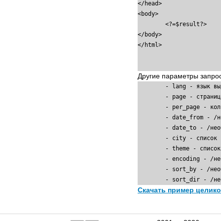
</head>

<body>

	<?=$result?>

</body>

</html>

Другие параметры запро
	- lang - язык выдачи(rus,eng), по умолчанию rus

	- page - страница

	- per_page - количество выставок на странице

	- date_from - /необязательно/ минимальная дата проведения выставки (в любом формате)

	- date_to - /необязательно/ максимальная дата проведения выставки (в любом формате)

	- city - список городов (русские или английские названия соответственно) через запятую (наличие дополнительных пробелов не существенно)

	- theme - список идентификаторов тематик (можно посмотреть на visitexpo.ru в поиске) через запятую по которым будут выгружаться выставки

	- encoding - /необязательно, по умолчанию utf-8/ кодировка данного файла (результат будет отдаваться в этой же кодировке)

	- sort_by - /необязательно, по умолчанию priority/ сортировка по приоритету (priority), дате проведения (date), названию выставки (name)

Скачать пример целик