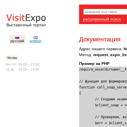
расширенный поиск
Документация
русский
english
Адрес нашего сервиса:
h
Метод:
request_expo_lis
Москва
Пример на PHP
пн—пт:
09:00—23:00;
сб, вс:
10:00—19:00
require_once(dirname(__F
// функция для формирова
function call_soap_serve
{

	// Создаем экземпляр клиента

	$client_soap = new soap_client($soap_server); // Посмотрите как в вашей библиотеке определен класс: soap_client или soapclient

	// Проверяем, возникла ли ошибка

	$err = $client_soap->getError();
