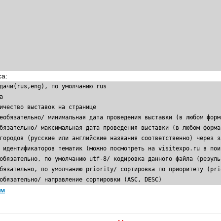
са:
ом